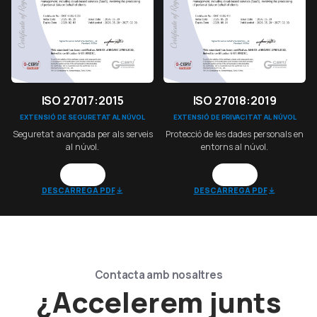
ISO 27017:2015
ISO 27018:2019
EXTENSIÓ DE SEGURETAT AL NÚVOL
EXTENSIÓ DE PRIVACITAT AL NÚVOL
Seguretat avançada per als serveis
Protecció de les dades personals en
al núvol.
entorns al núvol.
DESCARREGA PDF
DESCARREGA PDF
Contacta amb nosaltres
¿Accelerem junts