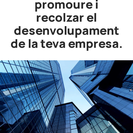
promoure i
però
sol·licitant
recolzar el
la
remuneració
només
desenvolupament
en
cas
d'èxit
de la teva empresa.
final.