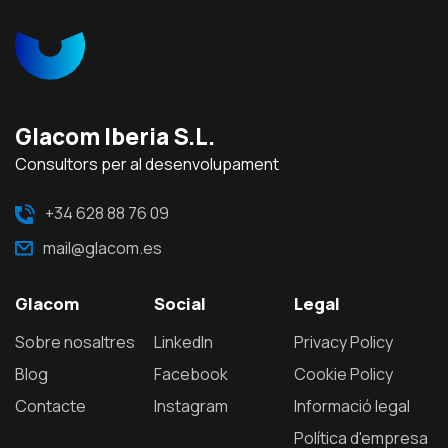
Glacom Iberia S.L.
Consultors per al desenvolupament
+34 628 88 76 09
mail@glacom.es
Glacom
Social
Legal
sobre nosaltres
LinkedIn
Privacy Policy
blog
Facebook
Cookie Policy
contacte
Instagram
Informació legal
Política d'empresa